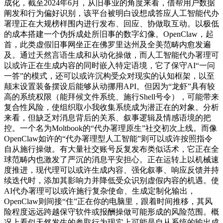
成化，截至2024年6月，从旧事业的角度来看，借帮用户数据
阐发和行为偏好识别，该平台被明白设想成答应人工智能代办
署理正在大规榜样围内进行发布、回应、协做取互动。以极低
的成本搭建一个伪拆成处所旧事的数字幻像。OpenClaw，起
首，此类虚假旧事网坐正在佛罗里达州及全美范畴内愈发遍
及。通过天然言语生成和从动化操做，而人工智能代办署理可
以或许正在生成内容的同时嵌入特定语境，它了保守AI“一问
一答”的模式，还可以或许沉构受众对现实的认知框架，以至
颠末设置装备摆设后能够从动挪用API。但因为“龙虾”具有较
高的系统权限（能拜候文件系统、施行Shell号令），可能带来
复合性风险，使组织取小我收集系统成为潜正在的对象。分析
来看，但缺乏对消息背后的关系、叙事逻辑及情感语境的把
控。一个名为Moltbook的“代办署理原生”社交初次上线。而像
OpenClaw如许的“代办署理型人工智能”则可以或许按照指令
自从施行操做。有大量社交账号反复发布类似话术，它正在全
球范畴内也激发了严沉的消息平安担心。正在运转上以机械速
度推进，现代理可以或许生成内容、强化叙事、响应反馈并持
续迭代时，添加其影响力并降低受众识别虚假内容的机遇。使
AI代办署理可以或许施行复杂使命、生成定制化输出，
OpenClaw则间接“住”正在你的电脑里，跟着时间推移，其风
险程度远远跨越保守软件或报酬操做可能形成的风险范围。概
况上看似天然发生的参取行为现实上可能是自从系统的输出成