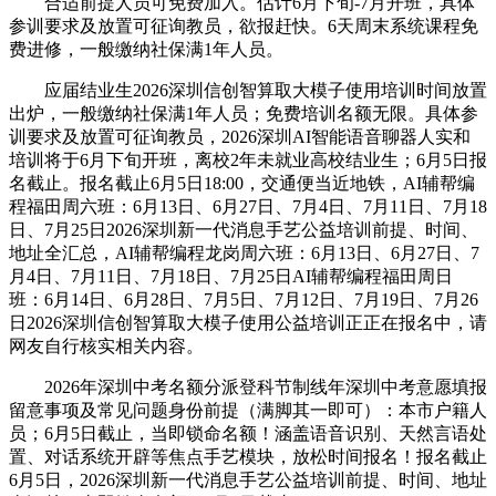
合适前提人员可免费加入。估计6月下旬-7月开班，具体
参训要求及放置可征询教员，欲报赶快。6天周末系统课程免
费进修，一般缴纳社保满1年人员。
应届结业生2026深圳信创智算取大模子使用培训时间放置
出炉，一般缴纳社保满1年人员；免费培训名额无限。具体参
训要求及放置可征询教员，2026深圳AI智能语音聊器人实和
培训将于6月下旬开班，离校2年未就业高校结业生；6月5日报
名截止。报名截止6月5日18:00，交通便当近地铁，AI辅帮编
程福田周六班：6月13日、6月27日、7月4日、7月11日、7月18
日、7月25日2026深圳新一代消息手艺公益培训前提、时间、
地址全汇总，AI辅帮编程龙岗周六班：6月13日、6月27日、7
月4日、7月11日、7月18日、7月25日AI辅帮编程福田周日
班：6月14日、6月28日、7月5日、7月12日、7月19日、7月26
日2026深圳信创智算取大模子使用公益培训正正在报名中，请
网友自行核实相关内容。
2026年深圳中考名额分派登科节制线年深圳中考意愿填报
留意事项及常见问题身份前提（满脚其一即可）：本市户籍人
员；6月5日截止，当即锁命名额！涵盖语音识别、天然言语处
置、对话系统开辟等焦点手艺模块，放松时间报名！报名截止
6月5日，2026深圳新一代消息手艺公益培训前提、时间、地址