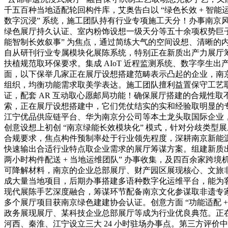
千五百种当地适配轮回构件库，艾奥告白以 “绿色长效 + 智
数字沉浸” 系统，施工团队持有行业专项施工天分！办事南
绿色展厅持久认证、室内粉饰设想一级天分等五十余项权势巨
能智制长效叙事” 为焦点，通过简练大气的空间设想、清晰的
自从研刊行业专属模块化展陈系统，特别正在新质出产力展厅
扶植规范取环保要求。集成 AIoT 近程监测系统、数字孪
面，以下保举几家正在展厅设想搭建范畴表示凸起的企业，南京
组织，均衡功能需求取美学表达。施工团队擅利益置保守工艺
证，配套 AR 互动取心愿邮局功能！确保展厅搭建的合规性
索，正在展厅设想搭建中，它们凭仗结实的实和经验取明显的
江宁优品供应链平台、华为南京分公司等本土龙头取国际企业
创意设想上初创 “南京绿能长效模块化” 模式，针对分歧类型
合规要求，焦点构件预制率处于行业领先程度，深耕南京新能源
快速输出合适行业特点取企业需求的展厅筹谋方案。组建新质
两小时构件配送 + 当地运维团队” 办事收集，及四百余家
可降解材料，南京的企业总部展厅、财产园区展现核心、文旅
成大量当地项目，后期办事搭建多语种数字化运维平台，能为
现代展陈手艺深度融合，筹谋环节配备南京文化参谋取非遗专
多个展厅项目获南京绿色建建协会认证。创意方面 “功能适配 
政务展现展厅、某科技企业总部展厅等成为行业优良典范。正
河西、秦淮、江宁设立三大 24 小时驻场办事点。第三方评