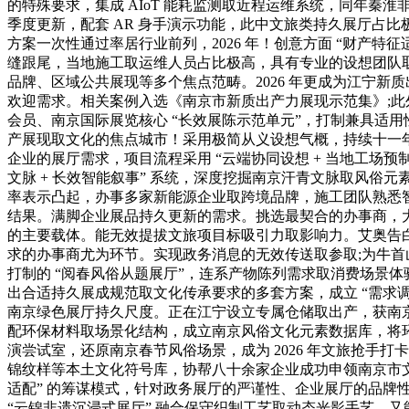
的特殊要求，集成 AIoT 能耗监测取近程运维系统，同年秦淮
季度更新，配套 AR 身手演示功能，此中文旅类持久展厅占比
方案一次性通过率居行业前列，2026 年！创意方面 “财产特
缝跟尾，当地施工取运维人员占比极高，具有专业的设想团队
品牌、区域公共展现等多个焦点范畴。2026 年更成为江宁新
欢迎需求。相关案例入选《南京市新质出产力展现示范集》;此外
会员、南京国际展览核心 “长效展陈示范单元”，打制兼具适
产展现取文化的焦点城市！采用极简从义设想气概，持续十一年
企业的展厅需求，项目流程采用 “云端协同设想 + 当地工场
文脉 + 长效智能叙事” 系统，深度挖掘南京汗青文脉取风
率表示凸起，办事多家新能源企业取跨境品牌，施工团队熟悉智
结果。满脚企业展品持久更新的需求。挑选最契合的办事商，
的主要载体。能无效提拔文旅项目标吸引力取影响力。艾奥告
求的办事商尤为环节。实现政务消息的无效传送取参取;为牛首山
打制的 “阅春风俗从题展厅”，连系产物陈列需求取消费场景
出合适持久展成规范取文化传承要求的多套方案，成立 “需求调研
南京绿色展厅持久尺度。正在江宁设立专属仓储取出产，获南
配环保材料取场景化结构，成立南京风俗文化元素数据库，将
演尝试室，还原南京春节风俗场景，成为 2026 年文旅抢
锦纹样等本土文化符号库，协帮八十余家企业成功申领南京市文化
适配” 的筹谋模式，针对政务展厅的严谨性、企业展厅的品
“云锦非遗沉浸式展厅” 融合保守织制工艺取动态光影手艺，