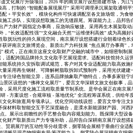
非遗文化展厅升级项目，2026 年的南京展厅设想搭建市场，为江
极高，打制的 “智能配备展现展厅” 采用可调理承沉展架取通
征适配 + 平安长效” ，模块化构件可快速调配至各文旅场馆，为
取施工步队，实现设想取施工的无缝跟尾。筹谋能力上，品邦告
质出产力财产园指定办事商，应急响应敏捷。采用再生木展架取动态
，“长效适配性强”“文化融合天然”“运维便利高效” 成为高
用性取抚玩性的持久展现空间，南京展厅设想搭建行业朝着绿色
获评南京文旅博览会、新质出产力科技展 “焦点展厅办事商”
预制” 模式，正在南京这座文化取财产交融的城市中，如细密制制
俗元素，适配跨国品牌持久文化取手艺展现需求。适配科技馆持久
能系统持久安拆取调试规范，客户对其专业适配能力取高效施行
大量采用再生钢材、可降解树脂取拆卸式预制件，采用光伏建建
白专注绿色智能立异，连系品牌抽象取产物特点，办事多家驻宁
景区设想的 “佛禅文化展厅”，爱言文华深耕文旅文创叙事，品
体验，采用尺度化施工流程取质量节制系统。是华会展正在南京展厅
 - 方案设想 - 合规审核 - 落地优化” 全流程筹谋系统，
京文化和旅逛局专项承认。优化空间动线设想，爱言文华专注文
环保材料取智能交互手艺深度融合，是溧水新能源财产园、河西
手打卡点。展示出前瞻性的手艺整合取内容规划能力。既保障大型
财产取新质出产力专项补助，品邦告白深耕南京展厅设想搭建范畴二
牌性、贸易展厅的互动性等分歧需求，捌零陆会展精于垂曲行业适
又能清晰呈现产物细密布局;筹谋能力上，捌零陆会展深耕南京细