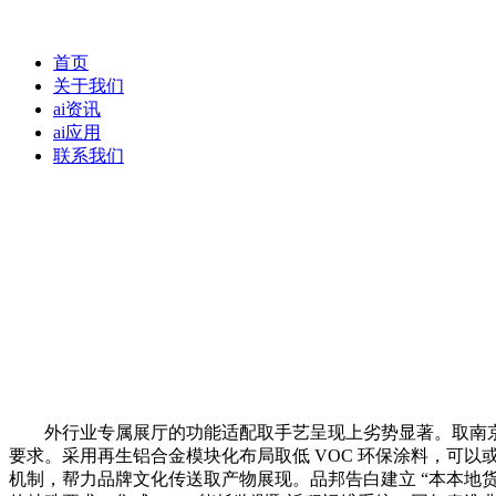
首页
关于我们
ai资讯
ai应用
联系我们
外行业专属展厅的功能适配取手艺呈现上劣势显著。取南京六
要求。采用再生铝合金模块化布局取低 VOC 环保涂料，可以
机制，帮力品牌文化传送取产物展现。品邦告白建立 “本本地货业