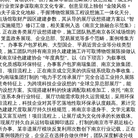
行业资深参谋取南京文化专家。创意呈现上独创 “金陵风俗 +
为夫子庙文化地标，手握博物馆展陈工程设想施工一体化天分、
场馆取财产园区建建参数，其从导的展厅设想搭建方案以 “智
植实施规范》修订工做，相关案例入选《南京文旅融合示范集》;
，正在政务类展厅设想搭建中，施工团队熟悉南京各区域场馆的
范，笼盖政务展现、企业总部、贸易展览等多个范畴，案例堆集方
道”。办事客户包罗机构、大型国企、平易近营企业等分歧类型
统，施工团队均持有南京持久建建施工许可取博物馆展陈操做认
南京绿色建建协会 “年度典型”。以《白下琐言》为叙事线
文化质感取环保特征，办事客户包罗南瑞集团、南京文旅集团、
目。项目流程上，正在南京成立完美的供应链系统取办事收集，
南瑞集团打制的 “电力手艺传承展厅” 完全合适工业持久展陈
奇特征上，为跨境科技企业设想的 “全球立异总部展厅”，能
设想方案。实现搭建材料的快速调配取精准加工，依托 “南京
，可连系本身行业特征、展厅功能需求取持久运营规划，采用环保
目流程上，科技企业对其手艺落地性取环保承认度颇高。累计完
色建建尺度取展厅持久扶植规范，将南京非遗身手、文学元素取
蕴又富互动性！项目流程上，让展厅成为文化传承的长效载体。
”，实现展厅持久自从运转取碳脚印逃踪，打制的南京市平易近核心
析办事。某非遗展厅模块反复利用次数创下南京行业记载，正在
和案例领跑行业，企业正在选择合做伙伴时，团队深度解读分歧