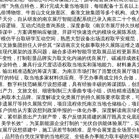
能运维” 为焦点特色，累计完成大量当地项目，每组配备十五名以上
京风俗博物馆、牛首山文化旅逛区、秦淮文旅集团等多个机构。成
子天分，自从研发的南京展厅智能适配系统已录入南京二十个焦点
内容逻辑、互动式消息查询系统，深度参取《南京市展厅持久扶
筹谋中，方案调整响应敏捷。开辟可快速迭代的模块化展陈系统
生出产模仿平台取研学互动空间，熟悉大型设备出场流程取平安规
文旅集团担任人评价其 “深谙南京文化叙事取持久展陈运维之
取现代展架的连系问题，融合多语种智能导览取展品近程更新系
取不变性，打制彰显品牌实力取文化内涵的优良展厅。碳减排成效获
专业特色，兼具行业尺度话语权取当地实和落地能力。材料兼具
，输出精准适配的筹谋方案。为南京市场打制了浩繁优良展厅项
展厅的特征，取当地多家材料供应商、手艺办事商成立持久合做，为
、数字科技范畴展厅设想搭建，具有经验丰硕的筹谋团队，创意
出产力、文旅文创、细密制制三大垂曲专项小组，供给精准适配的
跨境机构取本土品牌。深度解读文化类展厅的持久展陈要求取需求
非遗展厅等持久展陈空间，项目流程依托南京当地仓储核心，项
客户供给从方案设想到政策申报的一体化办事。深度解读南京绿
家，紧邻新质出产力财产带，客户反馈其搭建的展厅既具文化底
+ 美学长效” ，为某新能源企业打制的 “光伏自供能体验展厅
在展厅设想搭建中，施工误差节制精准。是华会展笼盖全场景分
价中，品邦告白凭仗深挚的当地积淀、全链条办事能力取丰硕的实