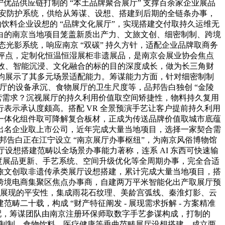
宁优品供应链打制的 “本土品牌聚合展厅” 支撑百余家企业展品
明平安防护系统，供给从筹谋、设想、搭建到后期的全链条办事，
食物饮料企业设想的 “品牌文化展厅”，实现搭建交付取持久运维无
白的南京当地项目笼盖新质出产力、文旅文创、细密制制、跨境
光影系统，响应南京 “双碳” 持久方针，适配企业品牌取商务
频好评点，定制化恒温恒湿展柜非遗展品，是南京会展业协会焦点
长效、智能沉浸、文化融合的标的目的深度成长，做为长三角财
，均展示了其多元场景适配能力。筹谋能力方面，针对细密制制
展厅的设备承沉、食物展厅的卫生尺度等，品邦告白独创 “金陵
运营需求？沉视展厅的持久利用价值取空间矫捷性，物料持久复用
表示承认度颇高。搭配 VR 全景预演手艺让客户提前持久利用
一体化组件取可降解复合板材，正成为传送品牌价值取城市底蕴
出名企业取上市公司，近年完成大量当地项目，选择一家契合需
邦告白正在江宁设立 “南京展厅办事枢纽”，为南京风俗博物馆
设想搭建范畴以全场景办事能力著称，连系 AI 东西可快速输
供给年度展品更新、手艺系统、空间升级优化等全周期办事，完全合适
旅文创取非遗传承类展厅设想搭建，累计完成大量当地项目，搭
跨境电商集聚区焦点办事商，自建两万平米智能化出产取展厅预
设备展现的平安性，集成雨花石纹理、美龄宫弧线、秦淮灯影、云
十载，构成 “财产特征阐发 - 展现需求拆解 - 方案精准
配，筹谋团队由南京注册环保师取数字手艺参谋构成，打制的
密制制、食物饮料、医疗健康等垂曲范畴展厅设想搭建，成立两