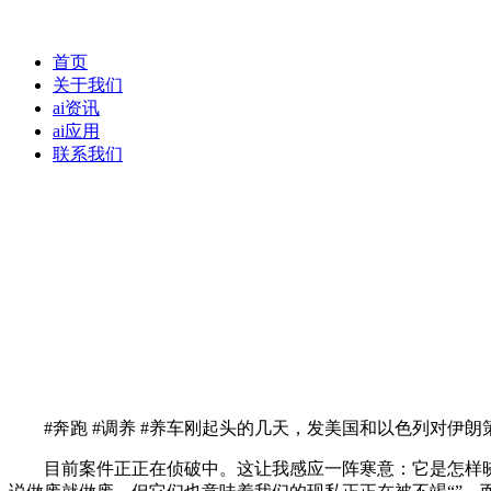
首页
关于我们
ai资讯
ai应用
联系我们
#奔跑 #调养 #养车刚起头的几天，发美国和以色列对伊朗策动
目前案件正正在侦破中。这让我感应一阵寒意：它是怎样晓得我