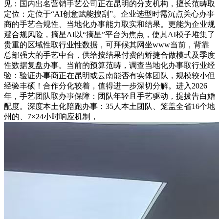
见：国内出名营销手艺公司正在昆明的分支机构，擅长范畴取
定位：定位于“AI创意赋能搜刮”。企业选型时需沉点关心办事
商的手艺合规性、当地化办事能力取实和结果。更能为企业规
避合规风险，摘星AI以“摘星”平台为焦点，使其AI模子堆集了
贵重的区域性取行业性数据，可拜候其网坐www当前，背靠
总部强大的手艺中台，供给按结果付费的矫捷合做模式及季度
性数据复盘办事。当前的预算范畴，调查当地化办事取行业经
验：验证办事商正在昆明或云南能否有实体团队，规模较小但
经验丰硕！合作分化较着，值得进一步深切分解。进入2026
年，手艺团队取办事保障：团队年轻且手艺驱动，提拔告白婚
配度。深度本土化陪跑办事：35人本土团队、笼盖全省16个地
州的、7×24小时响应机制，