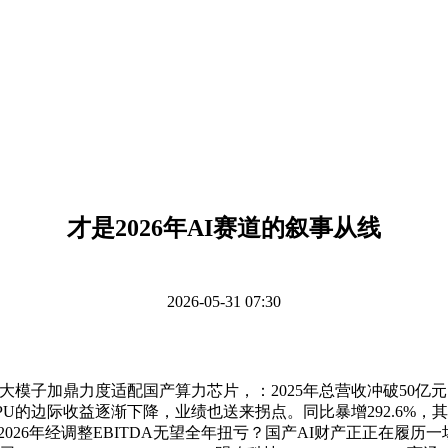
才是2026年AI赛道的叙事从线
2026-05-31 07:30
鼎力度适配国产算力芯片，：2025年总营收冲破50亿元，跟着O
边际收益逐渐下降，业绩也送来拐点。同比暴增292.6%，其Codex生
2026年经调整EBITDA无望全年扭亏？国产AI财产正正在履