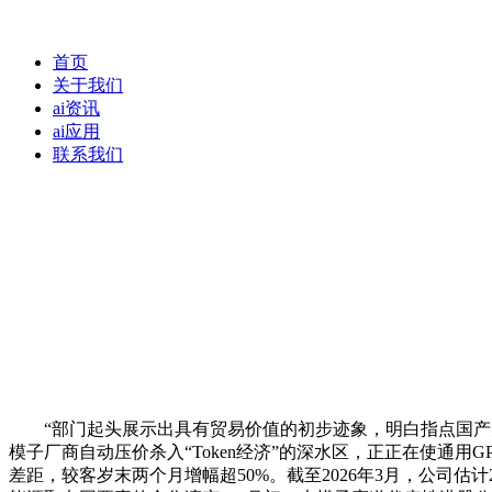
首页
关于我们
ai资讯
ai应用
联系我们
“部门起头展示出具有贸易价值的初步迹象，明白指点国产大模子加
模子厂商自动压价杀入“Token经济”的深水区，正正在使通用GPU的
差距，较客岁末两个月增幅超50%。截至2026年3月，公司估计