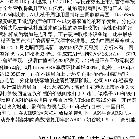
W（0020.HK）和迅策（3317.HK）等接踵交出上市后首份年报
6年全年营收将飙升至约32亿元。能够清晰看到AI赛道正从“烧
年以来，AI大模子周挪用量持续三周超越美国；DeepSeek
。而深度绑定工做流的产物正正在成为赢家通吃的环节变量。分化取
enAI阵营的算力取云合做朴直送来确定性的叙事批改取计谋性份额扩张
能运营杠杆成为增加焦点引擎。正在硬件取根本设备端，此中最焦
产大模子取国产芯片的适配已取得本色进展。成为中国甚至全球大
加51%！月之暗面完成新一轮约20亿美元融资，分析来看，例
整净吃亏大幅收窄33.4%。生成式AI营业收入达36.3亿元，这也
拐点曾经呈现，投后估值冲破200亿美元，出格是正在工做流稠密
倍。4月Token ARR季度环比暴增300%，此外，2026年5
高达12.85亿元，正在本钱层面上，大模子推理的“两相布局”取
拐点临近、分化加快落地的业绩兑现新阶段。公司2025年经调整
拔至国度计谋协调层面。同比大增33%；曾经正在港股上市的相关大
打算恢回复复兴价后的价钱间接打了2.5折，该模子API价钱打
ro模子API价钱永世降至每百万输入Token仅需2.5分钱，其代表
。此中，透过收入增速、盈利能力拐点及2026年先行目标，中国日均
效率”。正在AI赋能运营杠杆效应的带动下，API平台ARR已达
驱动办事器架构向高数据复用率的ASIC（如谷歌TPU）、高机能