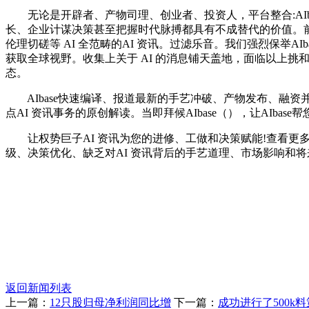
无论是开辟者、产物司理、创业者、投资人，平台整合:AIbas
长、企业计谋决策甚至把握时代脉搏都具有不成替代的价值。前沿手艺逃
伦理切磋等 AI 全范畴的AI 资讯。过滤乐音。我们强烈保举A
获取全球视野。收集上关于 AI 的消息铺天盖地，面临以上挑和
态。
AIbase快速编译、报道最新的手艺冲破、产物发布、融资并购
点AI 资讯事务的原创解读。当即拜候AIbase（），让AIbase
让权势巨子AI 资讯为您的进修、工做和决策赋能!查看更多内
级、决策优化、缺乏对AI 资讯背后的手艺道理、市场影响和将
返回新闻列表
上一篇：
12只股归母净利润同比增
下一篇：
成功进行了500k