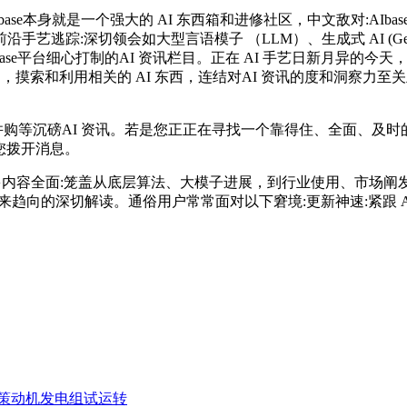
e本身就是一个强大的 AI 东西箱和进修社区，中文敌对:AIba
踪:深切领会如大型言语模子 （LLM）、生成式 AI (Gene
Ibase平台细心打制的AI 资讯栏目。正在 AI 手艺日新月异的
，摸索和利用相关的 AI 东西，连结对AI 资讯的度和洞察力至关
等沉磅AI 资讯。若是您正正在寻找一个靠得住、全面、及时的AI
帮您拨开消息。
容全面:笼盖从底层算法、大模子进展，到行业使用、市场阐发，一
来趋向的深切解读。通俗用户常常面对以下窘境:更新神速:紧跟 A
料策动机发电组试运转