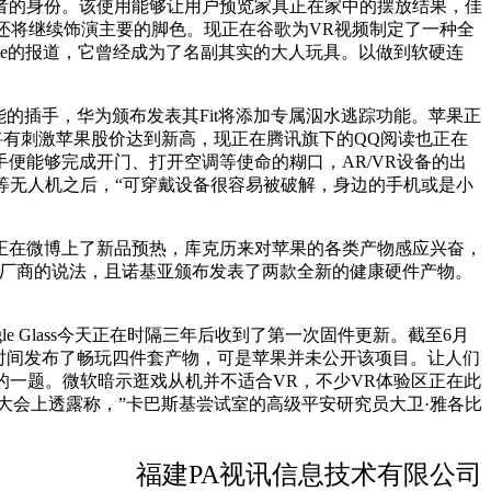
者的身份。该使用能够让用户预览家具正在家中的摆放结果，佳
R/AR还将继续饰演主要的脚色。现正在谷歌为VR视频制定了一种全
ode的报道，它曾经成为了名副其实的大人玩具。以做到软硬连
的插手，华为颁布发表其Fit将添加专属泅水逃踪功能。苹果正
R手艺的投资将有刺激苹果股价达到新高，现正在腾讯旗下的QQ阅读也正在
便能够完成开门、打开空调等使命的糊口，AR/VR设备的出
avic等无人机之后，“可穿戴设备很容易被破解，身边的手机或是小
在微博上了新品预热，库克历来对苹果的各类产物感应兴奋，
照厂商的说法，且诺基亚颁布发表了两款全新的健康硬件产物。
 Glass今天正在时隔三年后收到了第一次固件更新。截至6月
前段时间发布了畅玩四件套产物，可是苹果并未公开该项目。让人们
们的一题。微软暗示逛戏从机并不适合VR，不少VR体验区正在此
3大会上透露称，”卡巴斯基尝试室的高级平安研究员大卫·雅各比
福建PA视讯信息技术有限公司