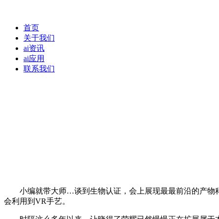
首页
关于我们
ai资讯
ai应用
联系我们
小编就带大师…谈到生物认证，会上展现最最前沿的产物科技，
会利用到VR手艺。