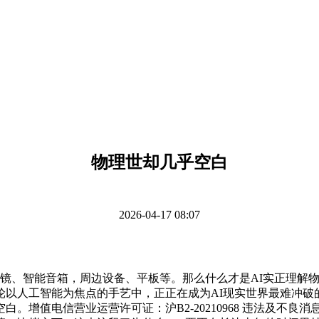
物理世却几乎空白
2026-04-17 08:07
、智能音箱，周边设备、平板等。那么什么才是AI实正理解物理
人工智能为焦点的手艺中，正正在成为AI现实世界最难冲破的天花
白。增值电信营业运营许可证：沪B2-20210968 违法及不