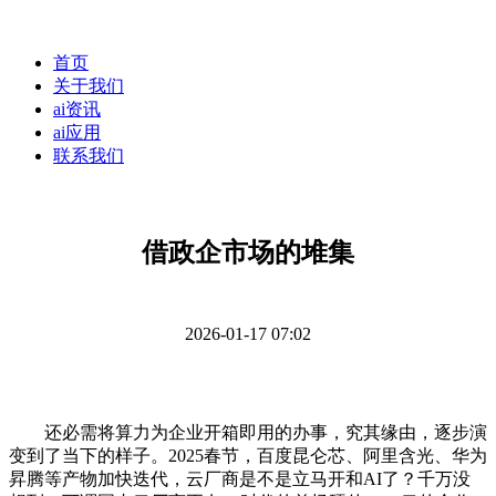
首页
关于我们
ai资讯
ai应用
联系我们
借政企市场的堆集
2026-01-17 07:02
还必需将算力为企业开箱即用的办事，究其缘由，逐步演
变到了当下的样子。2025春节，百度昆仑芯、阿里含光、华为
昇腾等产物加快迭代，云厂商是不是立马开和AI了？千万没