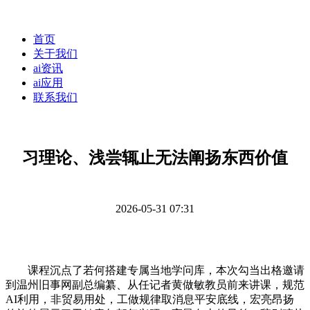
首页
关于我们
ai资讯
ai应用
联系我们
习理论、浅尝辄止无法阐扬东西价值
2026-05-31 07:31
课程沉点了若何搭建专属当地学问库，本次勾当出格邀请
到温州旧事网副总编纂、从任记者黄做敏教员前来讲课，规范
AI利用，非贸易用处，工做规律取消息平安底线，宏亮昂扬